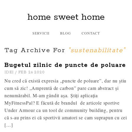
home sweet home
SERVICII
BLOG
CONTACT
Tag Archive For
"sustenabilitate"
Bugetul zilnic de puncte de poluare
IDEI
/ FEB 26 2020
Nu cred că există expresia „puncte de poluare”, dar nu știu
cum să zic! „Amprentă de carbon” pare cam abstract și
nenumărabil. M-am gândit așa. Știți aplicația
MyFitnessPal? E făcută de brandul de articole sportive
Under Armour ca un tool de community building, pentru
că s-au prins ei că sportivii amatori se cam suprapun cu cei
[…]