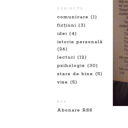
SUBIECTE
comunicare
(1)
ficțiuni
(3)
idei
(4)
istorie personală
(26)
lecturi
(12)
psihologie
(30)
stare de bine
(5)
vise
(5)
RSS
Abonare RSS