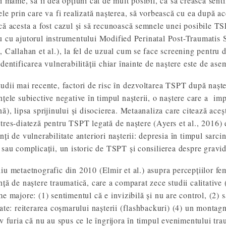
ei mame, să îi dea opțiuni cât de mult posibil, ca să crească sent
ele prin care va fi realizată nașterea, să vorbească cu ea după ac
că acesta a fost cazul și să recunoască semnele unei posibile TS
 cu ajutorul instrumentului Modified Perinatal Post-Traumatis S
, Callahan et al.), la fel de uzual cum se face screening pentru
identificarea vulnerabilității chiar înainte de naștere este de a
udii mai recente, factori de risc în dezvoltarea TSPT după naștere
nțele subiective negative în timpul nașterii, o naștere care a imp
ă), lipsa sprijinului și disocierea. Metaanaliza care citează aceșt
tres-diateză pentru TSPT legată de naștere (Ayers et al., 2016) 
ți de vulnerabilitate anteriori nașterii: depresia în timpul sarcin
 sau complicații, un istoric de TSPT și consilierea despre gravidi
iu metaetnografic din 2010 (Elmir et al.) asupra percepțiilor fem
nță de naștere traumatică, care a comparat zece studii calitative (
me majore: (1) sentimentul că e invizibilă și nu are control, (2) s
tate: reiterarea coșmarului nașterii (flashbackuri) (4) un montag
iv furia că nu au spus ce le îngrijora în timpul evenimentului trau