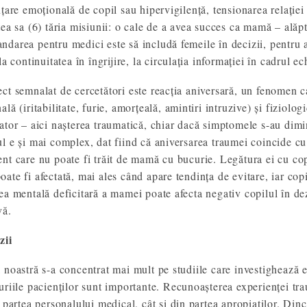
nțare emoțională de copil sau hipervigilență, tensionarea relației 
tea sa (6) tăria misiunii: o cale de a avea succes ca mamă – alăp
darea pentru medici este să includă femeile în decizii, pentru a
la continuitatea în îngrijire, la circulația informației în cadrul ec
ct semnalat de cercetători este reacția aniversară, un fenomen ca
lă (iritabilitate, furie, amorțeală, amintiri intruzive) și fiziolo
ator – aici nașterea traumatică, chiar dacă simptomele s-au dimi
l e și mai complex, dat fiind că aniversarea traumei coincide cu
nt care nu poate fi trăit de mamă cu bucurie. Legătura ei cu copi
ate fi afectată, mai ales când apare tendința de evitare, iar copil
ea mentală deficitară a mamei poate afecta negativ copilul în de
vă.
zii
 noastră s-a concentrat mai mult pe studiile care investighează e
uriile pacienților sunt importante. Recunoașterea experienței tra
n partea personalului medical, cât și din partea apropiaților. Di