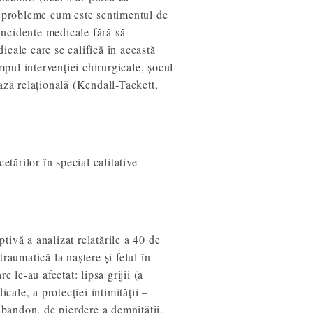
ele probleme cum este sentimentul de
incidente medicale fără să
cale care se califică în această
mpul intervenției chirurgicale, șocul
ază relațională (Kendall-Tackett,
etărilor în special calitative
ivă a analizat relatările a 40 de
aumatică la naștere și felul în
 le-au afectat: lipsa grijii (a
cale, a protecției intimității –
 abandon, de pierdere a demnității,