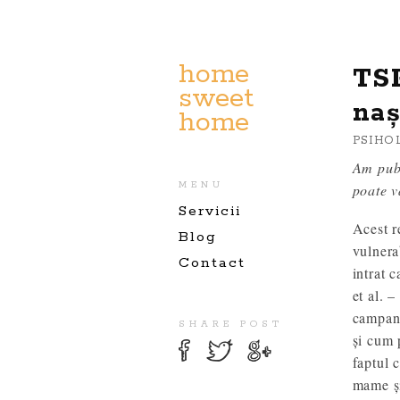
home
TSP
sweet
naș
home
PSIHO
Am publ
MENU
poate v
Servicii
Acest r
Blog
vulnera
Contact
intrat 
et al. 
campani
SHARE POST
și cum 
faptul 
mame și