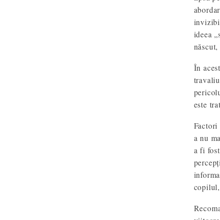
abordar
invizib
ideea „
născut,
În aces
travali
pericol
este tr
Factori 
a nu ma
a fi fos
percepți
informa
copilul
Recoman