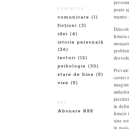
persona
poate aj
SUBIECTE
mamei –
comunicare
(1)
ficțiuni
(3)
Dincolo
idei
(4)
femeia 
istorie personală
moașa/a
(26)
problem
lecturi
(12)
dezvolt
psihologie
(30)
Prevale
stare de bine
(5)
cazuri 
vise
(5)
imagini
anhedon
pierder
RSS
în defi
Abonare RSS
femeie 
sine es
în majo