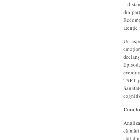
– dista
din par
Recoman
atenție 
Un aspe
emoționa
declanș
Episodu
evenime
TSPT po
Sănătat
cogniti
Conclu
Analiza
că mărt
atât di