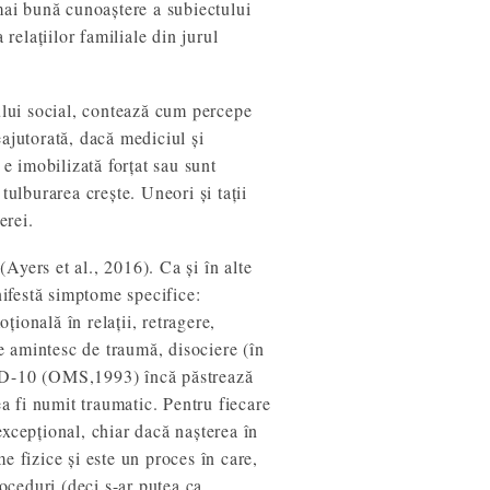
mai bună cunoaștere a subiectului
relațiilor familiale din jurul
tului social, contează cum percepe
ajutorată, dacă mediciul și
 e imobilizată forțat sau sunt
tulburarea crește. Uneori și tații
erei.
Ayers et al., 2016). Ca și în alte
ifestă simptome specifice:
ională în relații, retragere,
re amintesc de traumă, disociere (în
. ICD-10 (OMS,1993) încă păstrează
ea fi numit traumatic. Pentru fiecare
xcepțional, chiar dacă nașterea în
e fizice și este un proces în care,
roceduri (deci s-ar putea ca