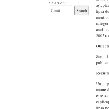
SEARCH
așteptă
Search
lipsă d
mențion
categor
anafila
2005), 
Obiect
Scopul 
publica
Rezulta
Un popu
mame di
care se 
explicaț
lipsa p