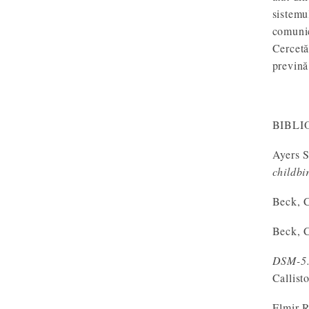
sistemu
comunic
Cercetă
prevină
BIBLI
Ayers S
childbi
Beck, C
Beck, C
DSM-5. 
Callist
Elmir 