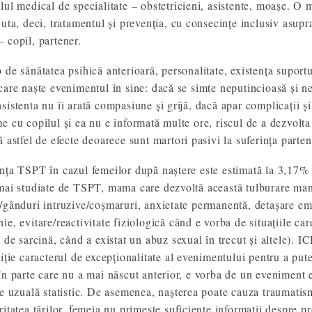
lul medical de specialitate – obstetricieni, asistente, moașe. O 
uta, deci, tratamentul și prevenția, cu consecințe inclusiv asupra 
 copil, partener.
 de sănătatea psihică anterioară, personalitate, existența supor
care naște evenimentul în sine: dacă se simte neputincioasă și ne
sistenta nu îi arată compasiune și grijă, dacă apar complicații și
e cu copilul și ea nu e informată multe ore, riscul de a dezvolta 
ă astfel de efecte deoarece sunt martori pasivi la suferința parten
nța TSPT în cazul femeilor după naștere este estimată la 3,17% (
mai studiate de TSPT, mama care dezvoltă această tulburare man
/gânduri intruzive/coșmaruri, anxietate permanentă, detașare emoț
ie, evitare/reactivitate fiziologică când e vorba de situațiile ca
i de sarcină, când a existat un abuz sexual în trecut și altele)
niție caracterul de excepționalitate al evenimentului pentru a put
în parte care nu a mai născut anterior, e vorba de un eveniment e
te uzuală statistic. De asemenea, nașterea poate cauza traumatism
ritatea țărilor, femeia nu primește suficiente informații despre p