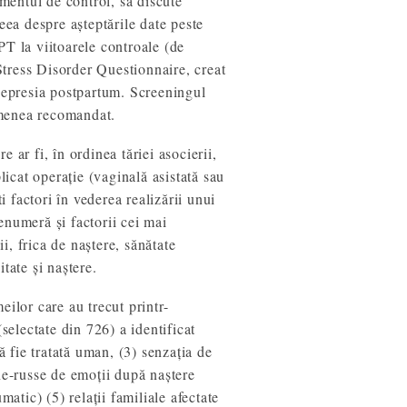
imentul de control, să discute
eea despre așteptările date peste
PT la viitoarele controale (de
tress Disorder Questionnaire, creat
 depresia postpartum. Screeningul
semenea recomandat.
 ar fi, în ordinea tăriei asocierii,
licat operație (vaginală asistată sau
i factori în vederea realizării unui
enumeră și factorii cei mai
ii, frica de naștere, sănătate
tate și naștere.
eilor care au trecut printr-
selectate din 726) a identificat
ă fie tratată uman, (3) senzația de
ne-russe de emoții după naștere
matic) (5) relații familiale afectate