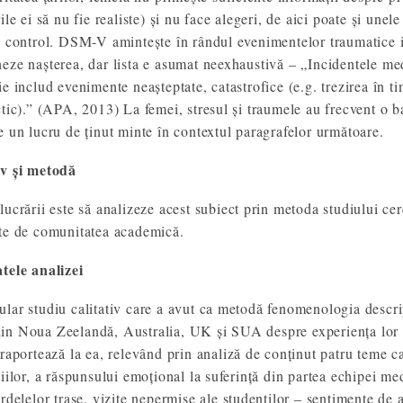
rile ei să nu fie realiste) și nu face alegeri, de aici poate și un
e control. DSM-V amintește în rândul evenimentelor traumatice 
eze nașterea, dar lista e asumat neexhaustivă – „Incidentele medi
ie includ evenimente neașteptate, catastrofice (e.g. trezirea în ti
ctic).” (APA, 2013) La femei, stresul și traumele au frecvent o b
e un lucru de ținut minte în contextul paragrafelor următoare.
iv și metodă
lucrării este să analizeze acest subiect prin metoda studiului cerc
te de comunitatea academică.
tele analizei
lar studiu calitativ care a avut ca metodă fenomenologia descript
n Noua Zeelandă, Australia, UK și SUA despre experiența lor tr
raportează la ea, relevând prin analiză de conținut patru teme care
iilor, a răspunsului emoțional la suferință din partea echipei medi
erdelelor trase, vizite nepermise ale studenților – sentimente de