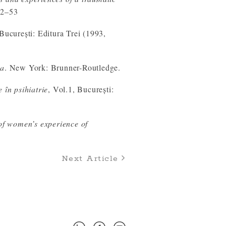
42–53
București: Editura Trei (1993,
ma
. New York: Brunner-Routledge.
 în psihiatrie
, Vol.1, București:
of women’s experience of
Next Article