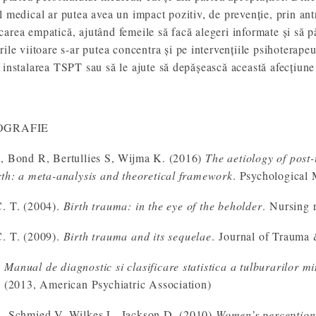
l medical ar putea avea un impact pozitiv, de prevenție, prin an
area empatică, ajutând femeile să facă alegeri informate și să p
rile viitoare s-ar putea concentra și pe intervențiile psihoterapeu
 instalarea TSPT sau să le ajute să depășească această afecțiune
OGRAFIE
, Bond R, Bertullies S, Wijma K. (2016)
The aetiology of post-
rth: a meta-analysis and theoretical framework
. Psychological
. T. (2004).
Birth trauma: in the eye of the beholder
. Nursing 
. T. (2009).
Birth trauma and its sequelae
. Journal of Trauma 
Manual de diagnostic si clasificare statistica a tulburarilor mi
o (2013, American Psychiatric Association)
R, Schmied V, Wilkes L, Jackson D. (2010)
Women’s perceptions