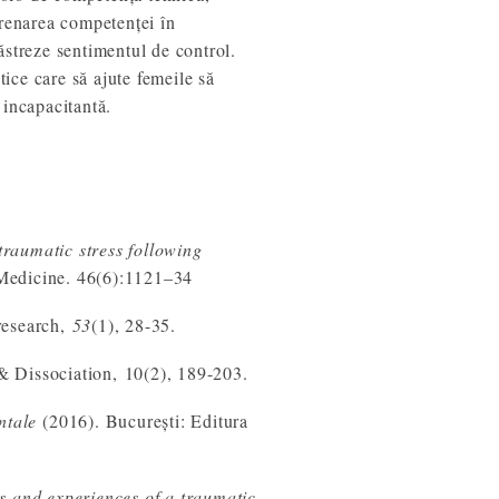
trenarea competenței în
ăstreze sentimentul de control.
tice care să ajute femeile să
 incapacitantă.
traumatic stress following
 Medicine. 46(6):1121–34
research,
53
(1), 28-35.
& Dissociation, 10(2), 189-203.
ntale
(2016). București: Editura
 and experiences of a traumatic