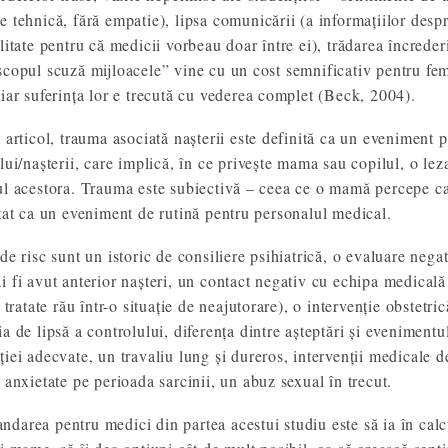
e tehnică, fără empatie), lipsa comunicării (a informațiilor desp
ilitate pentru că medicii vorbeau doar între ei), trădarea încreder
scopul scuză mijloacele” vine cu un cost semnificativ pentru fem
 iar suferința lor e trecută cu vederea complet (Beck, 2004).
t articol, trauma asociată nașterii este definită ca un eveniment 
ului/nașterii, care implică, în ce privește mama sau copilul, o le
ul acestora. Trauma este subiectivă – ceea ce o mamă percepe c
atat ca un eveniment de rutină pentru personalul medical.
de risc sunt un istoric de consiliere psihiatrică, o evaluare negat
i fi avut anterior nașteri, un contact negativ cu echipa medicală
t tratate rău într-o situație de neajutorare), o intervenție obstetr
a de lipsă a controlului, diferența dintre așteptări și evenimentul
ției adecvate, un travaliu lung și dureros, intervenții medicale d
, anxietate pe perioada sarcinii, un abuz sexual în trecut.
darea pentru medici din partea acestui studiu este să ia în calcul