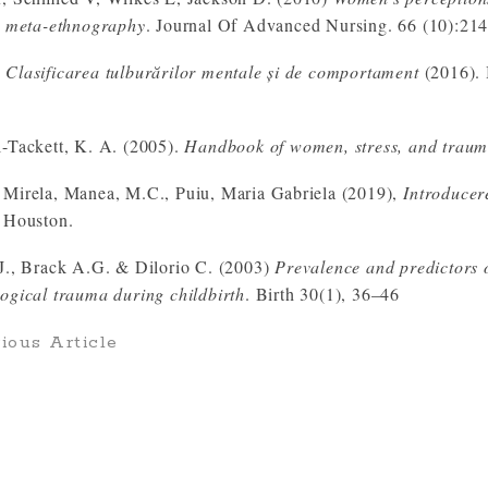
a meta-ethnography
. Journal Of Advanced Nursing. 66 (10):21
Clasificarea tulburărilor mentale și de comportament
(2016). 
-Tackett, K. A. (2005).
Handbook of women, stress, and trau
Mirela, Manea, M.C., Puiu, Maria Gabriela (2019),
Introducere
 Houston.
J., Brack A.G. & Dilorio C. (2003)
Prevalence and predictors 
ogical trauma during childbirth
. Birth 30(1), 36–46
ious Article