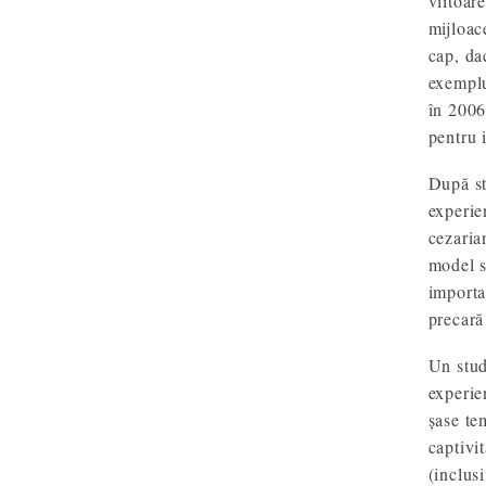
viitoar
mijloac
cap, da
exemplu
în 2006
pentru 
După st
experie
cezarian
model s
importan
precară
Un stud
experie
șase te
captivi
(inclus