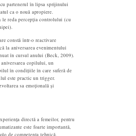
cu partenerul în lipsa sprijinului
tatul ca o nouă apropiere.
 le reda percepția controlului (cu
hipei).
re constă într-o reactivare
gică la aniversarea evenimentului
nuat în cursul anului (Beck, 2009).
 aniversarea copilului, un
lul în condițiile în care suferă de
ul este practic un trigger.
zvoltarea sa emoțională și
xperiența directă a femeilor, pentru
umatizante este foarte importantă,
ncolo de competența tehnică,