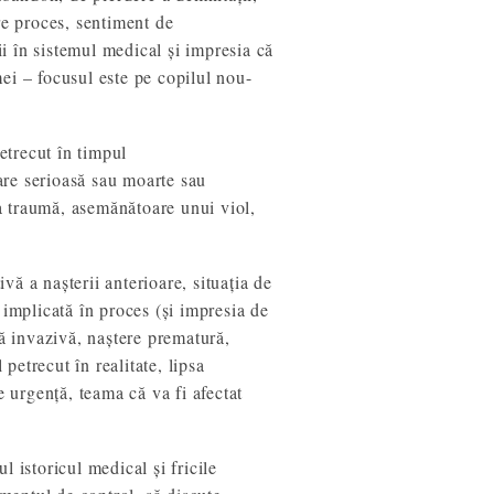
re proces, sentiment de
ii în sistemul medical și impresia că
ei – focusul este pe copilul nou-
petrecut în timpul
zare serioasă sau moarte sau
a traumă, asemănătoare unui viol,
ivă a nașterii anterioare, situația de
 implicată în proces (și impresia de
ică invazivă, naștere prematură,
 petrecut în realitate, lipsa
e urgență, teama că va fi afectat
 istoricul medical și fricile