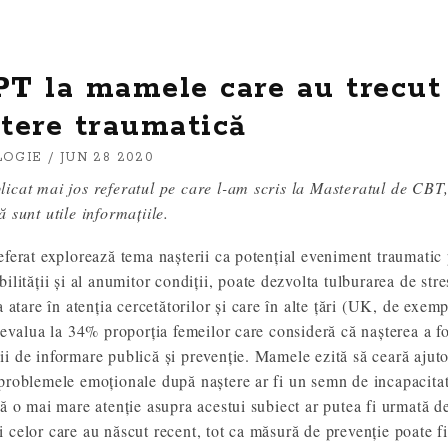
T la mamele care au trecut 
tere traumatică
LOGIE
/ JUN 28 2020
icat mai jos referatul pe care l-am scris la Masteratul de CBT,
ă sunt utile informațiile.
eferat explorează tema nașterii ca potențial eveniment traumatic
bilității și al anumitor condiții, poate dezvolta tulburarea de str
ca atare în atenția cercetătorilor și care în alte țări (UK, de ex
– evalua la 34% proporția femeilor care consideră că nașterea a f
i de informare publică și prevenție. Mamele ezită să ceară ajuto
problemele emoționale după naștere ar fi un semn de incapacitat
că o mai mare atenție asupra acestui subiect ar putea fi urmată d
 celor care au născut recent, tot ca măsură de prevenție poate fi